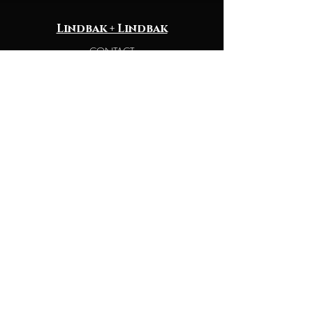
Lindbak + Lindbak
CONTACT
legal
TERMS OF SERVICE
PSIVACY POLICY
DELIVERY
christina list
CONTACT